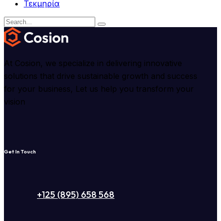
Τεκμηρία
At Cosion, we specialize in delivering innovative
solutions that drive sustainable growth and success
for your business, Let us help you transform your
vision
Get In Touch
+125 (895) 658 568