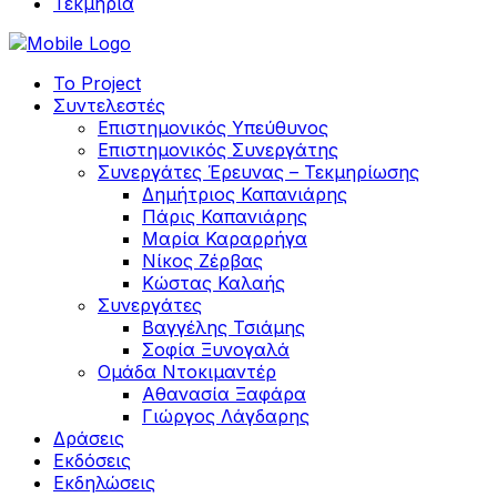
Τεκμηρία
Το Project
Συντελεστές
Επιστημονικός Υπεύθυνος
Επιστημονικός Συνεργάτης
Συνεργάτες Έρευνας – Τεκμηρίωσης
Δημήτριος Καπανιάρης
Πάρις Καπανιάρης
Μαρία Καραρρήγα
Νίκος Ζέρβας
Κώστας Καλαής
Συνεργάτες
Βαγγέλης Τσιάμης
Σοφία Ξυνογαλά
Ομάδα Ντοκιμαντέρ
Αθανασία Ξαφάρα
Γιώργος Λάγδαρης
Δράσεις
Εκδόσεις
Εκδηλώσεις