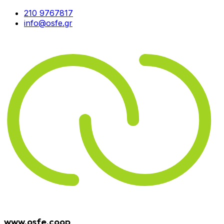
210 9767817
info@osfe.gr
www.osfe.coop