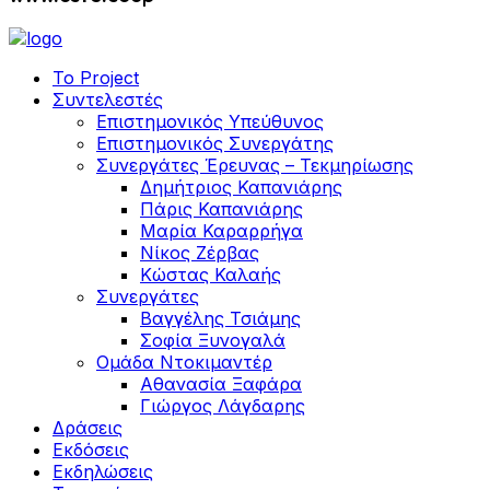
Το Project
Συντελεστές
Επιστημονικός Υπεύθυνος
Επιστημονικός Συνεργάτης
Συνεργάτες Έρευνας – Τεκμηρίωσης
Δημήτριος Καπανιάρης
Πάρις Καπανιάρης
Μαρία Καραρρήγα
Νίκος Ζέρβας
Κώστας Καλαής
Συνεργάτες
Βαγγέλης Τσιάμης
Σοφία Ξυνογαλά
Ομάδα Ντοκιμαντέρ
Αθανασία Ξαφάρα
Γιώργος Λάγδαρης
Δράσεις
Εκδόσεις
Εκδηλώσεις