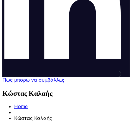
Πως μπορώ να συμβάλλω;
Κώστας Καλαής
Home
Κώστας Καλαής