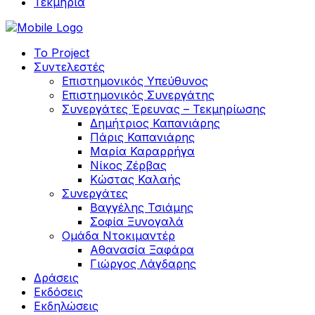
Τεκμηρία
Το Project
Συντελεστές
Επιστημονικός Υπεύθυνος
Επιστημονικός Συνεργάτης
Συνεργάτες Έρευνας – Τεκμηρίωσης
Δημήτριος Καπανιάρης
Πάρις Καπανιάρης
Μαρία Καραρρήγα
Νίκος Ζέρβας
Κώστας Καλαής
Συνεργάτες
Βαγγέλης Τσιάμης
Σοφία Ξυνογαλά
Ομάδα Ντοκιμαντέρ
Αθανασία Ξαφάρα
Γιώργος Λάγδαρης
Δράσεις
Εκδόσεις
Εκδηλώσεις