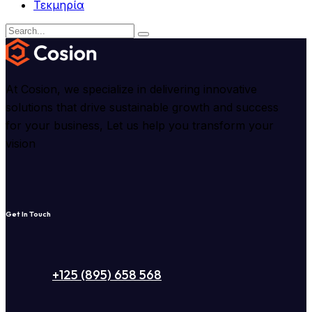
Τεκμηρία
At Cosion, we specialize in delivering innovative
solutions that drive sustainable growth and success
for your business, Let us help you transform your
vision
Get In Touch
+125 (895) 658 568