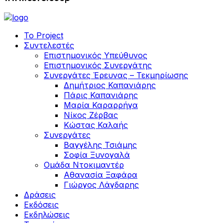
Το Project
Συντελεστές
Επιστημονικός Υπεύθυνος
Επιστημονικός Συνεργάτης
Συνεργάτες Έρευνας – Τεκμηρίωσης
Δημήτριος Καπανιάρης
Πάρις Καπανιάρης
Μαρία Καραρρήγα
Νίκος Ζέρβας
Κώστας Καλαής
Συνεργάτες
Βαγγέλης Τσιάμης
Σοφία Ξυνογαλά
Ομάδα Ντοκιμαντέρ
Αθανασία Ξαφάρα
Γιώργος Λάγδαρης
Δράσεις
Εκδόσεις
Εκδηλώσεις