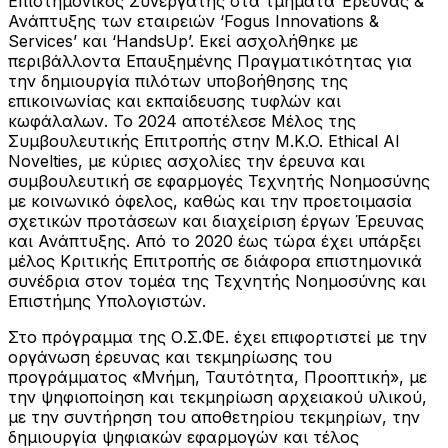
Επιστημονικός Συνεργάτης στα τμήματα Έρευνας &
Ανάπτυξης των εταιρειών ‘Fogus Innovations &
Services’ και ‘HandsUp’. Εκεί ασχολήθηκε με
περιβάλλοντα Επαυξημένης Πραγματικότητας για
την δημιουργία πιλότων υποβοήθησης της
επικοινωνίας και εκπαίδευσης τυφλών και
κωφάλαλων. Το 2024 αποτέλεσε Μέλος της
Συμβουλευτικής Επιτροπής στην M.K.O. Ethical AI
Novelties, με κύριες ασχολίες την έρευνα και
συμβουλευτική σε εφαρμογές Τεχνητής Νοημοσύνης
με κοινωνικό όφελος, καθώς και την προετοιμασία
σχετικών προτάσεων και διαχείριση έργων Έρευνας
και Ανάπτυξης. Από το 2020 έως τώρα έχει υπάρξει
μέλος Κριτικής Επιτροπής σε διάφορα επιστημονικά
συνέδρια στον τομέα της Τεχνητής Νοημοσύνης και
Επιστήμης Υπολογιστών.
Στο πρόγραμμα της Ο.Σ.ΦΕ. έχει επιφορτιστεί με την
οργάνωση έρευνας και τεκμηρίωσης του
προγράμματος «Μνήμη, Ταυτότητα, Προοπτική», με
την ψηφιοποίηση και τεκμηρίωση αρχειακού υλικού,
με την συντήρηση του αποθετηρίου τεκμηρίων, την
δημιουργία ψηφιακών εφαρμογών και τέλος