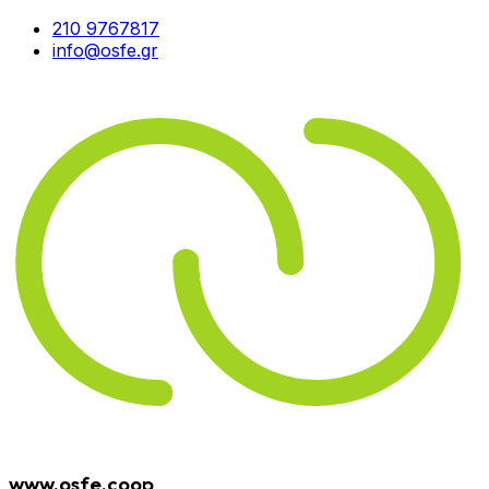
210 9767817
info@osfe.gr
www.osfe.coop