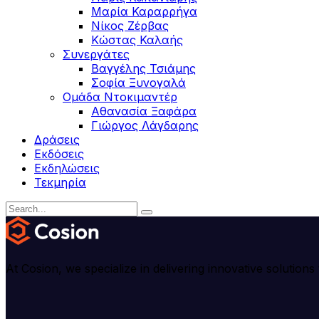
Μαρία Καραρρήγα
Νίκος Ζέρβας
Κώστας Καλαής
Συνεργάτες
Βαγγέλης Τσιάμης
Σοφία Ξυνογαλά
Ομάδα Ντοκιμαντέρ
Αθανασία Ξαφάρα
Γιώργος Λάγδαρης
Δράσεις
Εκδόσεις
Εκδηλώσεις
Τεκμηρία
At Cosion, we specialize in delivering innovative solution