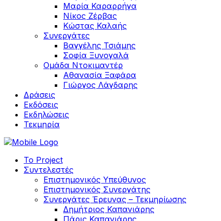
Μαρία Καραρρήγα
Νίκος Ζέρβας
Κώστας Καλαής
Συνεργάτες
Βαγγέλης Τσιάμης
Σοφία Ξυνογαλά
Ομάδα Ντοκιμαντέρ
Αθανασία Ξαφάρα
Γιώργος Λάγδαρης
Δράσεις
Εκδόσεις
Εκδηλώσεις
Τεκμηρία
Το Project
Συντελεστές
Επιστημονικός Υπεύθυνος
Επιστημονικός Συνεργάτης
Συνεργάτες Έρευνας – Τεκμηρίωσης
Δημήτριος Καπανιάρης
Πάρις Καπανιάρης