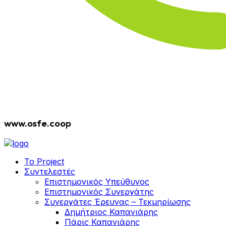
www.osfe.coop
Το Project
Συντελεστές
Επιστημονικός Υπεύθυνος
Επιστημονικός Συνεργάτης
Συνεργάτες Έρευνας – Τεκμηρίωσης
Δημήτριος Καπανιάρης
Πάρις Καπανιάρης