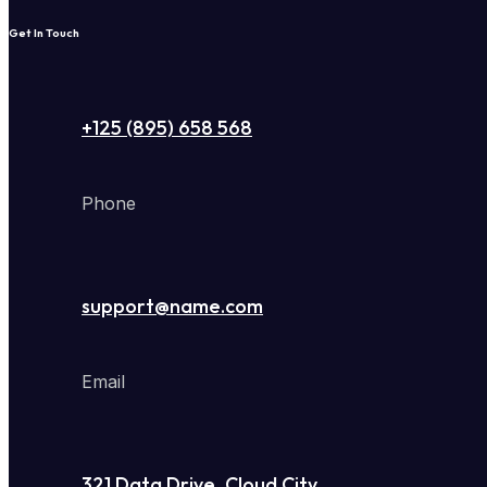
Get In Touch
+125 (895) 658 568
Phone
support@name.com
Email
321 Data Drive, Cloud City,