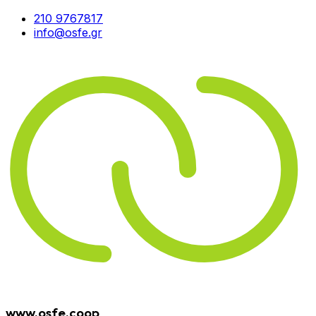
210 9767817
info@osfe.gr
www.osfe.coop