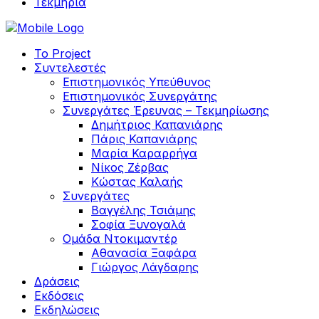
Τεκμηρία
Το Project
Συντελεστές
Επιστημονικός Υπεύθυνος
Επιστημονικός Συνεργάτης
Συνεργάτες Έρευνας – Τεκμηρίωσης
Δημήτριος Καπανιάρης
Πάρις Καπανιάρης
Μαρία Καραρρήγα
Νίκος Ζέρβας
Κώστας Καλαής
Συνεργάτες
Βαγγέλης Τσιάμης
Σοφία Ξυνογαλά
Ομάδα Ντοκιμαντέρ
Αθανασία Ξαφάρα
Γιώργος Λάγδαρης
Δράσεις
Εκδόσεις
Εκδηλώσεις