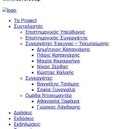
Το Project
Συντελεστές
Επιστημονικός Υπεύθυνος
Επιστημονικός Συνεργάτης
Συνεργάτες Έρευνας – Τεκμηρίωσης
Δημήτριος Καπανιάρης
Πάρις Καπανιάρης
Μαρία Καραρρήγα
Νίκος Ζέρβας
Κώστας Καλαής
Συνεργάτες
Βαγγέλης Τσιάμης
Σοφία Ξυνογαλά
Ομάδα Ντοκιμαντέρ
Αθανασία Ξαφάρα
Γιώργος Λάγδαρης
Δράσεις
Εκδόσεις
Εκδηλώσεις